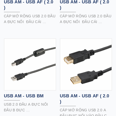
USB AM - USB AF ( 2.0
USB AM - USB AF ( 2.0
)
)
CÁP MỞ RỘNG USB 2.0 ĐẦU
CÁP MỞ RỘNG USB 2.0 ĐẦU
A ĐỰC NỐI ĐẦU CÁI
A ĐỰC NỐI ĐẦU CÁI
Một giải pháp lý tưởng để mở
Một giải pháp lý tưởng để mở
rộng kết nối USB với máy tính
rộng kết nối USB với máy tính
của bạn.
của bạn.
Thiết kế gắn bảng cung cấp
Thiết kế gắn bảng cung cấp
kết nối USB được bảo mật tốt
kết nối USB được bảo mật tốt
trên mặt dán hoặc các bảng
trên mặt dán hoặc các bảng
có thể truy cập khác.Tương
có thể truy cập khác.Tương
thích với ổ đĩa flash, chuột,
thích với ổ đĩa flash, chuột,
bàn phím, máy in hoặc các
bàn phím, máy in hoặc các
thiết bị ngoại vi USB khác.
thiết bị ngoại vi USB khác.
USB AM - USB BM
USB AM - USB AF ( 2.0
)
USB 2.0 ĐẦU A ĐỰC NỐI
ĐẦU B ĐỰC
CÁP MỞ RỘNG USB 2.0 A
Kết nối máy quét, ổ cứng
ĐẦU ĐỰC NỐI VÀO ĐẦU CÁI