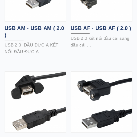
USB AM - USB AM ( 2.0
USB AF - USB AF ( 2.0 )
)
USB 2.0 kết nối đầu cái sang
USB 2.0 ĐẦU ĐỰC A KẾT
đầu cái
NỐI ĐẦU ĐỰC A
Hỗ trợ tốc độ truyền dữ liệu
Kết nối máy in, bàn phím,
lên đến 480 Mbps.
chuột hoặc các thiết bị điện tử
khác bằng cổng USB A với
máy tính của bạn.
Hỗ trợ tốc độ truyền dữ liệu
lên đến 480 Mbps.
Dây dẫn được bảo vệ kép
giúp giảm nhiễu EMI / RFI để
mang lại hiệu suất tốt hơn.