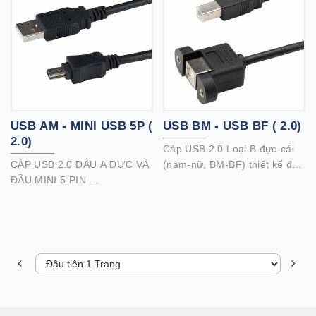
của bạn.
của bạn.
Hỗ trợ tốc độ truyền dữ liệu
Hỗ trợ tốc độ truyền dữ liệu
lên đến 480 Mbps.
lên đến 480 Mbps.
Dây dẫn được bảo vệ kép
giúp giảm nhiễu EMI / RFI để
mang lại hiệu suất tốt hơn.
USB AM - MINI USB 5P (
USB BM - USB BF ( 2.0)
2.0)
Cáp USB 2.0 Loại B đực-cái
CÁP USB 2.0 ĐẦU A ĐỰC VÀ
(nam-nữ, BM-BF) thiết kế đầu
ĐẦU MINI 5 PIN
vít. Sử dụng dây nối cáp máy
Kết nối máy ảnh kỹ thuật số,
in, ổ đĩa cứng để gắn các
máy nghe nhạc MP3, điện
thiết bị lưu trữ, hộp đĩa cứng,
thoại di động hoặc các thiết bị
máy móc công nghiệp, lập
nhỏ khác có cổng USB 2.0
trình, PLC ...
mini 5 chân với máy tính của
bạn.
USB mini 5 chân là kiểu đầu
nối USB mini phổ biến nhất.