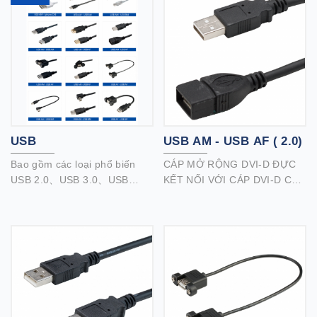
USB
USB AM - USB AF ( 2.0)
Bao gồm các loại phổ biến
CÁP MỞ RỘNG DVI-D ĐỰC
USB 2.0、USB 3.0、USB
KẾT NỐI VỚI CÁP DVI-D CÁI
3.1、IPhone Lightning ....
Mở rộng chiều dài của cáp
liên kết kép DVI-D hiện có để
linh hoạt hơn.
Tương thích với màn hình
phẳng, màn hình CRT kỹ
thuật số, máy chiếu và TV.
Hỗ trợ độ phân giải lên đến
2560 x 1600.