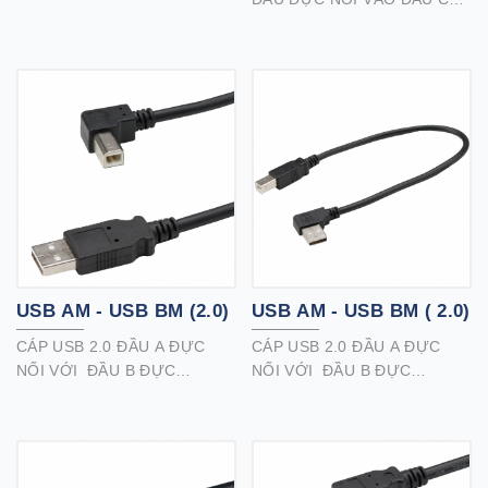
hoặc thiết bị ngoại vi khác với
Một giải pháp lý tưởng để mở
cổng USB 2.0 loại B với máy
rộng kết nối USB với máy tính
tính của bạn.
của bạn.
Hỗ trợ truyền dữ liệu tốc độ
Tương thích với ổ đĩa flash,
lên đến 480 Mbps.
chuột, bàn phím, máy in hoặc
Chống nhiễu EMI / RFI để
các thiết bị ngoại vi USB khác.
mang lại hiệu quả tốt hơn.
Hỗ trợ tốc độ truyền dữ liệu
lên đến 480 Mbps.
USB AM - USB BM (2.0)
USB AM - USB BM ( 2.0)
CÁP USB 2.0 ĐẦU A ĐỰC
CÁP USB 2.0 ĐẦU A ĐỰC
NỐI VỚI ĐẦU B ĐỰC
NỐI VỚI ĐẦU B ĐỰC
Kết nối máy in, máy quét, ổ
Kết nối máy in, máy quét, ổ
cứng ngoài hoặc các thiết bị
cứng ngoài hoặc các thiết bị
ngoại vi lớn hơn khác có cổng
ngoại vi lớn hơn khác có cổng
USB 2.0 loại B với máy tính
USB 2.0 loại B với máy tính