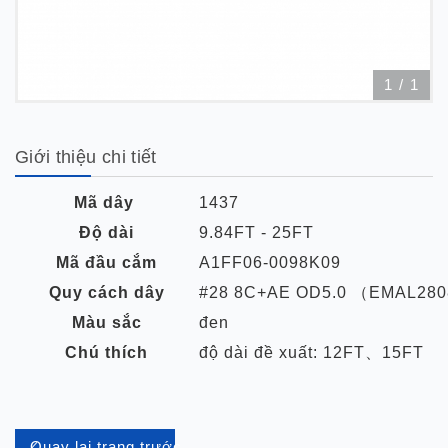
1
/
1
Giới thiệu chi tiết
Mã dây
1437
Độ dài
9.84FT - 25FT
Mã đầu cắm
A1FF06-0098K09
Quy cách dây
#28 8C+AE OD5.0 （EMAL28
Màu sắc
đen
Chú thích
độ dài đề xuất: 12FT、15FT
Quay lại trang trước