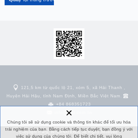
121,5 km từ quốc lộ 21, xóm 5, xã Hải Thanh ,
Huyện Hải Hậu, tỉnh Nam Định, Miền Bắc Việt Nam.
+84 868351723
×
info
@msl.com.tw
Chúng tôi sẽ sử dụng cookie và thông tin khác để tối ưu hóa
trải nghiệm của bạn. Bằng cách tiếp tục duyệt, bạn đồng ý với
Copyright © MSL INTERNATIONAL All Rights Reserved.
việc sử dụng của chúng tôi. Để biết chi tiết, vui lòng