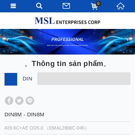
0
Thông tin sản phẩm
DIN
DIN8M - DIN8M
#28 8C+AE OD5.0 （EMAL2808C-045）