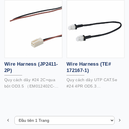
Wire Harness (JP2411-
Wire Harness (TE#
2P)
172167-1)
Quy cách dây #24 2C+qua
Quy cách dây UTP CAT.5e
bột OD3.5 （EM012402C-
#24 4PR OD5.3
237）
（EU002404P-174）