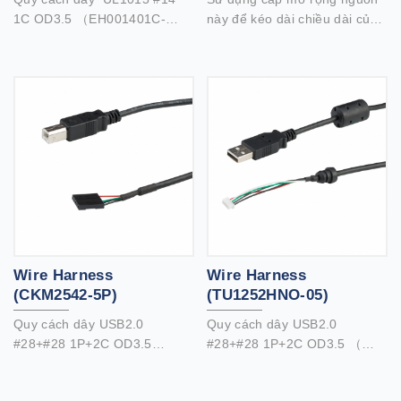
1C OD3.5 （EH001401C-
này để kéo dài chiều dài của
012）
cáp cấp nguồn bên trong của
bạn để tiếp cận ổ CD / DVD
hoặc các ổ nội bộ khác có
đầu nối nguồn 5,25
Wire Harness
Wire Harness
(CKM2542-5P)
(TU1252HNO-05)
Quy cách dây USB2.0
Quy cách dây USB2.0
#28+#28 1P+2C OD3.5
#28+#28 1P+2C OD3.5 （
（EUAB2801P2802C-146）
EUAB2801P2802C-146）