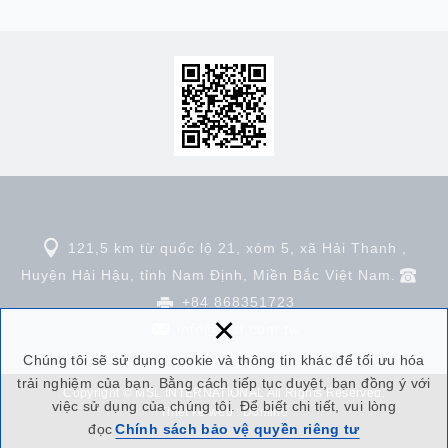
121,5 km từ quốc lộ 21, xóm 5, xã Hải Thanh ,
Huyện Hải Hậu, tỉnh Nam Định, Miền Bắc Việt Nam.
+84 868351723
×
info
@msl.com.tw
Chúng tôi sẽ sử dụng cookie và thông tin khác để tối ưu hóa
trải nghiệm của bạn. Bằng cách tiếp tục duyệt, bạn đồng ý với
Copyright © MSL INTERNATIONAL All Rights Reserved.
việc sử dụng của chúng tôi. Để biết chi tiết, vui lòng
Thiết kế web : Domino
đọc
Chính sách bảo vệ quyền riêng tư