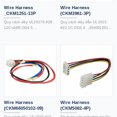
Wire Harness
Wire Harness
_CKM1251-13P
(CKM3961-3P)
Quy cách dây UL20276 #28
Quy cách dây dẫn UL1015
12C+AEB OD4.5
#22 1C OD2.4 （EH002201C-
（EMAB2812C-821） UL1061
031）
#28 1C OD0.9 （EH002801C-
024）
Wire Harness
Wire Harness
(CKM66050102-09)
(CKM5082-4P)
Quy cách dây UL1015 #14
Sử dụng cáp mở rộng nguồn