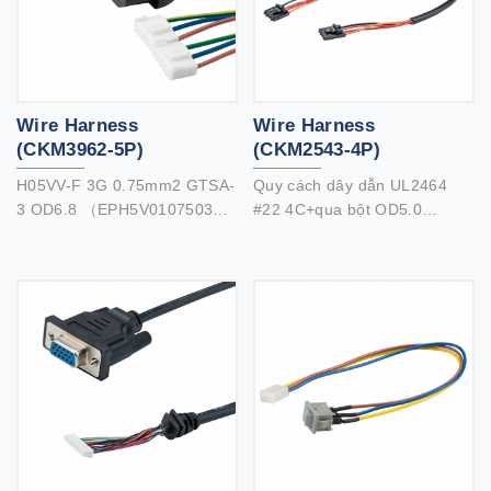
Wire Harness
Wire Harness
(CKM3962-5P)
(CKM2543-4P)
H05VV-F 3G 0.75mm2 GTSA-
Quy cách dây dẫn UL2464
3 OD6.8 （EPH5V0107503C-
#22 4C+qua bột OD5.0
004） UL1007 #18 1C
（EM012204C-1557）
OD2.25 （EH001801C-001）