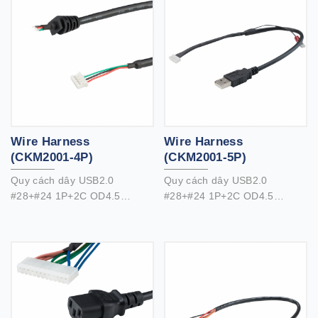
Wire Harness
Wire Harness
(CKM2001-4P)
(CKM2001-5P)
Quy cách dây USB2.0
Quy cách dây USB2.0
#28+#24 1P+2C OD4.5
#28+#24 1P+2C OD4.5
（EUAB2801P2402C-015）
（EUAB2801P2402C-015）
UL1061 #22 1C OD1.3 （
EH002201C-017）