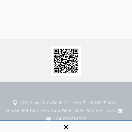
121,5 km từ quốc lộ 21, xóm 5, xã Hải Thanh ,
Huyện Hải Hậu, tỉnh Nam Định, Miền Bắc Việt Nam.
+84 868351723
×
info
@msl.com.tw