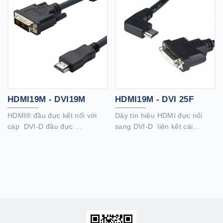
HDMI19M - DVI19M
HDMI19M - DVI 25F
HDMI® đầu đực kết nối với
Dây tín hiệu HDMI đực nối
cáp DVI-D đầu đực
sang DVI-D liên kết cái
Cáp HDMI nối DVI hai chiều
Tín hiệu HDMI sang DVI hai
này cho phép bạn truyền các
chiều này cho phép bạn
nguồn DVI đến TV hoặc màn
truyền nguồn tín hiệu DVI đến
hình với đầu vào HDMI; hoặc
TV hoặc màn hình với đầu
từ các nguồn HDMI sang màn
vào HDMI. Hoặc từ nguồn
hình hỗ trợ DVI.
HDMI sang màn hình hỗ trợ
DVI.