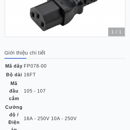
1
/
1
Giới thiệu chi tiết
Mã dây
FP078-00
Độ dài
16FT
Mã
đầu
105 - 107
cắm
Cường
độ /
16A - 250V 10A - 250V
Điện
áp