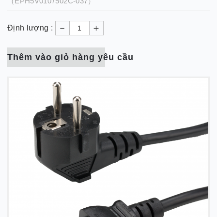
（EPH5V0107502C-037）
－
＋
Định lượng :
Thêm vào giỏ hàng yêu cầu