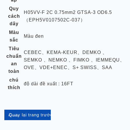
Quy
H05VV-F 2C 0.75mm2 GTSA-3 OD6.5
cách
（EPH5V0107502C-037）
dây
Màu
Màu đen
sắc
Tiêu
CEBEC、KEMA-KEUR、DEMKO 、
chuẩn
SEMKO 、NEMKO 、FIMKO 、IEMMEQU、
an
OVE、VDE+ENEC、S+ SWISS、SAA
toàn
chú
độ dài đề xuất : 16FT
thích
Quay lại trang trước