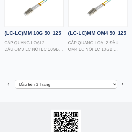
mét.
mét.
Với băng thông (EMB)
phương thức hiệu quả đạt
2000 MHz / km ở bước sóng
850nm.
(LC-LC)MM 10G 50_125
(LC-LC)MM OM4 50_125
CÁP QUANG LOẠI 2
CÁP QUANG LOẠI 2 ĐẦU
ĐẦU OM3 LC NỐI LC 10GB
OM4 LC NỐI LC 10GB
Cáp quang loại 2 đầu OM3
Cáp quang OM4 chất lượng
chất lượng cao của chúng tôi
cao của chúng tôi với đầu nối
với đầu nối LC / LC là sản
LC / LC là sản phẩm hoàn
phẩm hoàn hảo cho các ứng
hảo cho các ứng dụng thông
dụng thông lượng cao.
lượng cao.
Hỗ trợ 10Gb lên đến 300 mét,
Cáp quang OM4 có băng
40Gb và 100Gb lên đến 100
thông và tốc độ truyền cao
mét.
hơn cáp OM3.