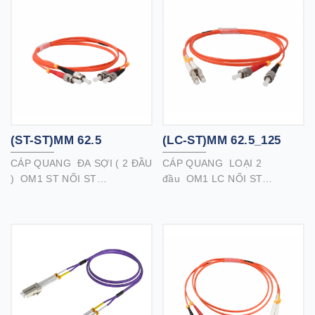
(ST-ST)MM 62.5
(LC-ST)MM 62.5_125
CÁP QUANG ĐA SỢI ( 2 ĐẦU
CÁP QUANG LOẠI 2
) OM1 ST NỐI ST
đầu OM1 LC NỐI ST
Cáp quang đa sợi ( 2 đầu )
Cáp quang 2 đầu OM1 65.2 /
OM1 65.2 / 125 chất lượng
125 chất lượng cao của
cao của chúng tôi với đầu nối
chúng tôi với đầu nối LC / ST
ST / ST hoàn hảo cho kết nối
hoàn hảo cho kết nối mạng
mạng nhanh, kênh cáp
nhanh, kênh cáp quang, dây
quang, mạng tần số cao,
mạng tần số cao, trung tâm
trung tâm dữ liệu, ATM và các
dữ liệu, ATM và các ứng dụng
ứng dụng dữ liệu khác.Cáp
dữ liệu khác.