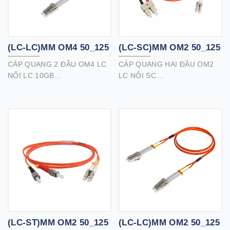
quang định mức OFNR (riser)
lý tưởng để sử dụng cho các
trục thẳng đứng chạy giữa
các tầng trong tòa nhà.
(LC-LC)MM OM4 50_125
(LC-SC)MM OM2 50_125
CÁP QUANG 2 ĐẦU OM4 LC
CÁP QUANG HAI ĐẦU OM2
NỐI LC 10GB
LC NỐI SC
Cáp quang đa sợi OM4 chất
Cáp quang loại 2 đầu OM2
lượng cao của chúng tôi với
50/125 chất lượng cao của
đầu nối LC / LC là sản phẩm
chúng tôi với đầu nối LC / SC
hoàn hảo cho các ứng dụng
là sản phẩm hoàn hảo cho
thông lượng cao.
kênh cáp quang, mạng tần số
Cáp quang OM4 có băng
cao, trung tâm dữ liệu, ATM
thông và tốc độ truyền cao
và các ứng dụng dữ liệu
hơn cáp OM3.
khác.Cáp quang định mức
OFNR (riser) lý tưởng để sử
dụng cho các trục thẳng đứng
chạy giữa các tầng trong tòa
nhà.
(LC-ST)MM OM2 50_125
(LC-LC)MM OM2 50_125