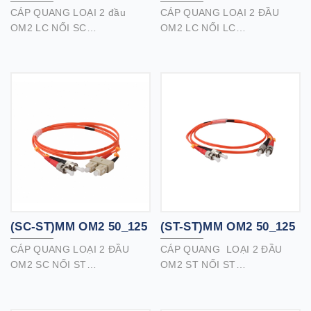
CÁP QUANG LOẠI 2 đầu
CÁP QUANG LOẠI 2 ĐẦU
OM2 LC NỐI SC
OM2 LC NỐI LC
Cáp quang loại 2 đầu OM2
Cáp quang loại 2 đầu OM2
50/125 chất lượng cao của
50/125 chất lượng cao của
chúng tôi với đầu nối LC / SC
chúng tôi với đầu nối LC / LC
là sản phẩm hoàn hảo cho kết
hoàn hảo cho kết nối mạng
nối mạng nhanh, kênh cáp
nhanh, kênh cáp quang,
quang, mạng tần số cao,
mạng tần số cao, trung tâm
trung tâm dữ liệu, ATM và các
dữ liệu, ATM và các ứng dụng
ứng dụng dữ liệu khác.
dữ liệu khác.
Cáp quang định mức OFNR
(riser) lý tưởng để sử dụng
cho các trục thẳng đứng chạy
giữa các tầng trong tòa nhà.
(SC-ST)MM OM2 50_125
(ST-ST)MM OM2 50_125
CÁP QUANG LOẠI 2 ĐẦU
CÁP QUANG LOẠI 2 ĐẦU
OM2 SC NỐI ST
OM2 ST NỐI ST
Cáp quang loại 2 đầu OM2
Cáp quang loại 2 đầu OM2
50/125 chất lượng cao của
50/125 chất lượng cao của
chúng tôi với đầu nối SC / ST
chúng tôi với đầu nối ST / ST