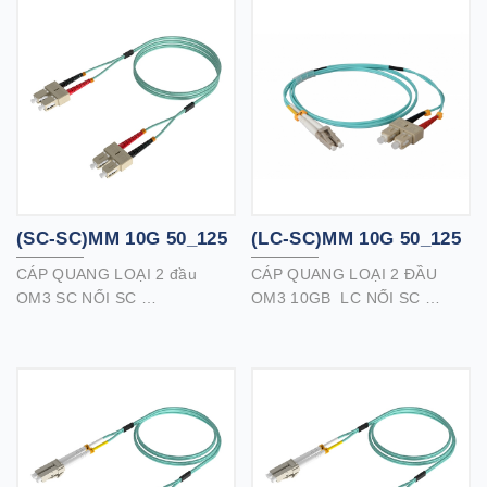
hoàn hảo cho kết nối mạng
hoàn hảo cho kết nối mạng
nhanh, kênh cáp quang, trung
nhanh, kênh cáp quang,
tâm dữ liệu, ATM và các ứng
mạng tần số cao , trung tâm
dụng dữ liệu khác.
dữ liệu, ATM và các ứng dụng
dữ liệu khác.
Cáp quang định mức OFNR
(riser) lý tưởng để sử dụng
cho các trục thẳng đứng chạy
giữa các tầng trong tòa nhà.
(SC-SC)MM 10G 50_125
(LC-SC)MM 10G 50_125
CÁP QUANG LOẠI 2 đầu
CÁP QUANG LOẠI 2 ĐẦU
OM3 SC NỐI SC
OM3 10GB LC NỐI SC
Cáp quang loại 2 đầu OM3
Cáp quang loại 2 đầu OM3
chất lượng cao của chúng tôi
chất lượng cao của chúng tôi
với đầu nối SC / SC là sản
với đầu nối LC / SC là sản
phẩm hoàn hảo cho các ứng
phẩm hoàn hảo cho các ứng
dụng thông lượng cao.
dụng thông lượng cao.
Hỗ trợ 10Gb lên đến 300 mét,
Hỗ trợ 10Gb lên đến 300 mét,
40Gb và 100Gb lên đến 100
40Gb và 100Gb lên đến 100